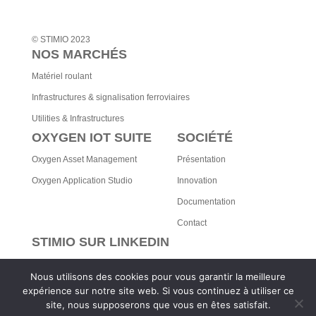
© STIMIO 2023
NOS MARCHÉS
Matériel roulant
Infrastructures & signalisation ferroviaires
Utilities & Infrastructures
OXYGEN IOT SUITE
SOCIÉTÉ
Oxygen Asset Management
Présentation
Oxygen Application Studio
Innovation
Documentation
Contact
STIMIO SUR LINKEDIN
Retrouvez les dernières actualités
Nous utilisons des cookies pour vous garantir la meilleure
Mentions légales
expérience sur notre site web. Si vous continuez à utiliser ce
Politique de Confidentialité
site, nous supposerons que vous en êtes satisfait.