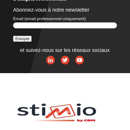
Abonnez-vous à notre newsletter
Email (email professionnel uniquement)
Envoyer
A
et suivez-nous sur les réseaux sociaux
l
t
e
r
n
a
t
i
v
e
: