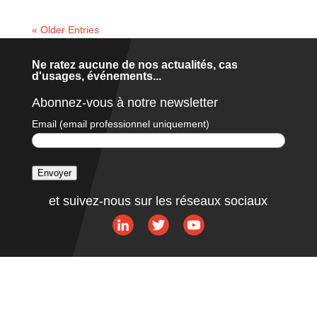
« Older Entries
Ne ratez aucune de nos actualités, cas
d'usages, événements...
Abonnez-vous à notre newsletter
Email (email professionnel uniquement)
Envoyer
A
et suivez-nous sur les réseaux sociaux
l
t
e
r
n
a
t