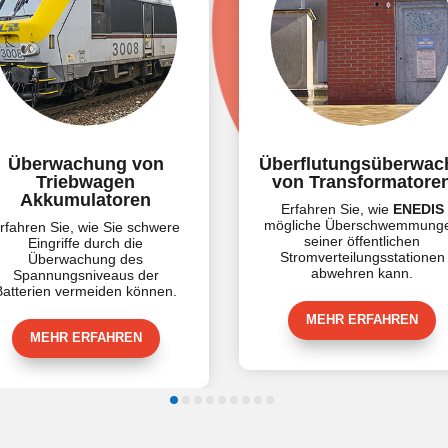
von
Überflutungsüberwachung
Üb
von Transformatoren
Ko
en
Sch
Erfahren Sie, wie
ENEDIS
mögliche Überschwemmungen
schwere
Erfahr
seiner öffentlichen
e
IoT
Stromverteilungsstationen
s
vora
abwehren kann.
der
du
önnen.
MEHR ERFAHREN
N