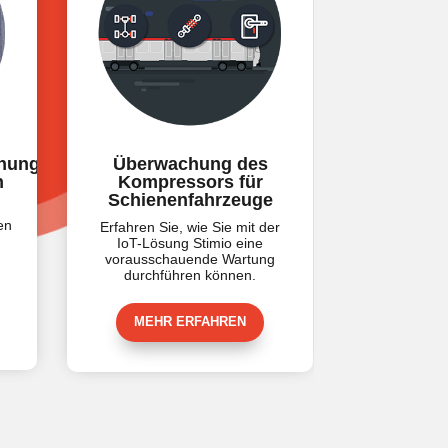
erwachung des
Üeberwachung der
mpressors für
Starttanks der
ienenfahrzeuge
Lokomotiven
en Sie, wie Sie mit der
Erfahren Sie, wie
SNCF
-Lösung Stimio eine
Güeterverkehr
mit unserer
usschauende Wartung
Überwachungslösung die
rchführen können.
Verfügbarkeit von Lokomotiven
erhöhen kann.
MEHR ERFAHREN
MEHR ERFAHREN