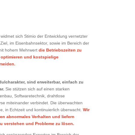
widmet sich Stimio der Entwicklung vernetzter
 Ziel, im Eisenbahnsektor, sowie im Bereich der
 mit hohem Mehrwert
die Betriebszeiten zu
optimieren und kostspielige
meiden.
charakter, sind erweiterbar, einfach zu
r.
Sie stützen sich auf einen starken
enbau, Softwaretechnik, drahtlose
se miteinander verbindet. Die überwachten
 in Echtzeit und kontinuierlich überwacht.
Wir
ren abnormales Verhalten und liefern
zu verstehen und Probleme zu lösen.
ich ergänzenden Experten im Bereich der