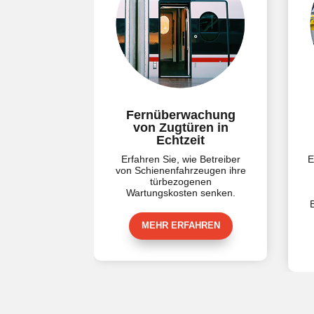
Fernüberwachung
Überwachung 
von Zugtüren in
Triebwagen
Echtzeit
Akkumulator
Erfahren Sie, wie Betreiber
Erfahren Sie, wie Sie 
von Schienenfahrzeugen ihre
Eingriffe durch di
türbezogenen
Überwachung de
Wartungskosten senken.
Spannungsniveaus 
Batterien vermeiden k
MEHR ERFAHREN
MEHR ERFAHRE