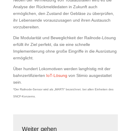
Neben der Vermeidung von Totalausfällen wird es die
Analyse der Rückmeldedaten in Zukunft auch
ermöglichen, den Zustand der Gebläse zu überprüfen,
ihr Lebensende vorauszusagen und ihren Austausch
vorzubereiten.
Die Modularität und Beweglichkeit der Railnode-Lösung
erfüllt ihr Ziel perfekt, da sie eine schnelle
Implementierung ohne große Eingriffe in die Ausrüstung
ermöglicht.
Über hundert Lokomotiven werden langfristig mit der
bahnzertifizierten
IoT-Lösung
von Stimio ausgestattet
sein.
*Der Railnode-Sensor wird als „MARTI“ bezeichnet. bei allen Einheiten des
SNCF-Konzerns.
Weiter gehen