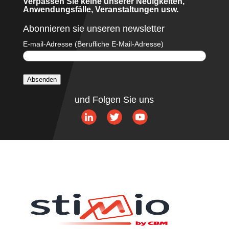
Verpassen Sie keine unserer Neuigkeiten,
Anwendungsfälle, Veranstaltungen usw.
Abonnieren sie unseren newsletter
E-mail-Adresse (Berufliche E-Mail-Adresse)
Absenden
A
und Folgen Sie uns
l
t
e
r
n
a
t
i
v
e
: