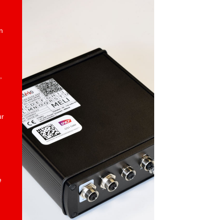
n
,
n
ur
e