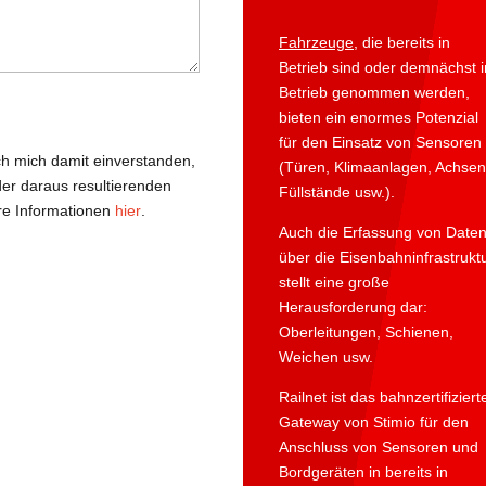
Fahrzeuge
, die bereits in
Betrieb sind oder demnächst i
Betrieb genommen werden,
bieten ein enormes Potenzial
für den Einsatz von Sensoren
ch mich damit einverstanden,
(Türen, Klimaanlagen, Achsen
er daraus resultierenden
Füllstände usw.).
re Informationen
hier
.
Auch die Erfassung von Date
über die Eisenbahninfrastrukt
stellt eine große
Herausforderung dar:
Oberleitungen, Schienen,
Weichen usw.
Railnet ist das bahnzertifiziert
Gateway von Stimio für den
Anschluss von Sensoren und
Bordgeräten in bereits in