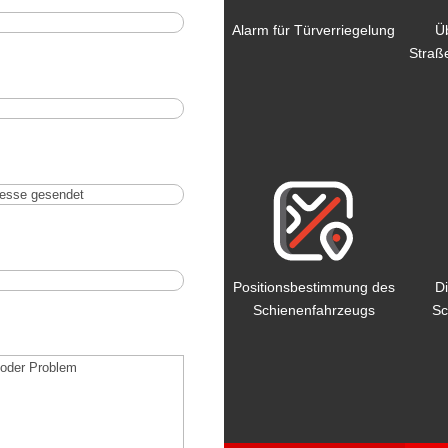
Alarm für Türverriegelung
Ü
Straß
Positionsbestimmung des
Di
Schienenfahrzeugs
Sc