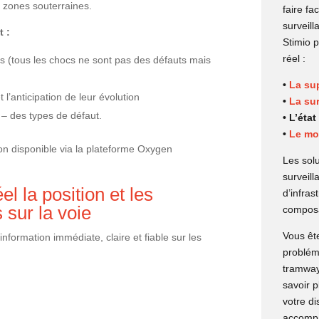
 zones souterraines.
faire fa
surveill
t :
Stimio 
réel :
ls (tous les chocs ne sont pas des défauts mais
•
La sup
l’anticipation de leur évolution
•
La sur
 – des types de défaut.
• L’éta
•
Le mon
on disponible via la plateforme Oxygen
Les solu
surveil
el la position et les
d’infra
 sur la voie
composa
Vous ête
nformation immédiate, claire et fiable sur les
probléma
tramway
savoir p
votre di
accomp