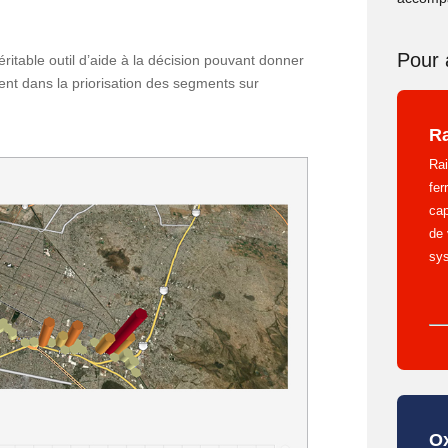
Pour a
éritable outil d’aide à la décision pouvant donner
nt dans la priorisation des segments sur
Ra
Rai
fer
cap
de 
sys
O