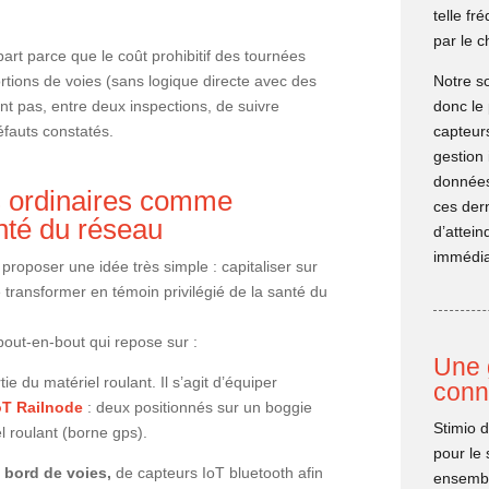
telle f
par le c
part parce que le coût prohibitif des tournées
rtions de voies (sans logique directe avec des
Notre so
ent pas, entre deux inspections, de suivre
donc le 
éfauts constatés.
capteur
gestion 
données 
ets ordinaires comme
ces dern
anté du réseau
d’attein
immédiat
 proposer une idée très simple : capitaliser sur
e transformer en témoin privilégié de la santé du
out-en-bout qui repose sur :
Une 
ie du matériel roulant. Il s’agit d’équiper
conn
oT Railnode
: deux positionnés sur un boggie
Stimio 
el roulant (borne gps).
pour le 
n bord de voies,
de capteurs IoT bluetooth afin
ensembl