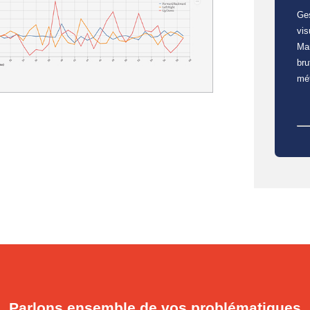
Ges
vis
Man
bru
mét
Parlons ensemble de vos problématiques