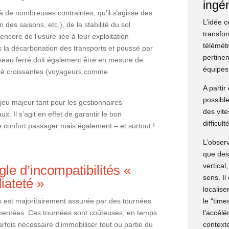
ingén
 de nombreuses contraintes, qu’il s’agisse des
L’idée c
des saisons, etc.), de la stabilité du sol
transfor
encore de l’usure liée à leur exploitation
télémét
ns la décarbonation des transports et poussé par
pertinen
réseau ferré doit également être en mesure de
équipes
ité croissantes (voyageurs comme
A partir
possible
njeu majeur tant pour les gestionnaires
des vite
x. Il s’agit en effet de garantir le bon
difficul
e confort passager mais également – et surtout !
L’observ
que des 
vertical
gle d’incompatibilités «
sens. Il
iateté »
localise
ls est majoritairement assurée par des tournées
le “tim
trumentées. Ces tournées sont coûteuses, en temps
l’accél
arfois nécessaire d’immobiliser tout ou partie du
contexte