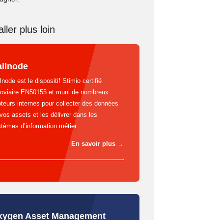
ller plus loin
ilnode
lnode est le dispositif Stimio certifié
roviaire EN50155 et muni de nombreux
teurs internes pour collecter des données
vos assets et les délivrer dans les
tèmes d’information métier.
En savoir plus
→
xygen Asset Management