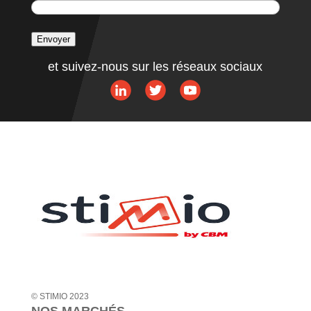
Envoyer
A
et suivez-nous sur les réseaux sociaux
l
t
e
r
n
a
t
i
v
e
:
© STIMIO 2023
NOS MARCHÉS