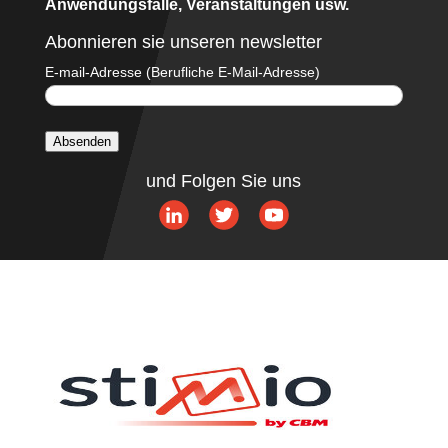
Anwendungsfälle, Veranstaltungen usw.
Abonnieren sie unseren newsletter
E-mail-Adresse (Berufliche E-Mail-Adresse)
Absenden
A
und Folgen Sie uns
l
t
e
r
n
a
t
i
v
e
: