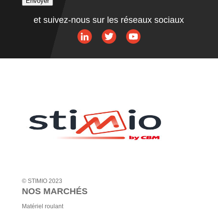
Envoyer
A
et suivez-nous sur les réseaux sociaux
l
t
e
r
n
a
t
i
v
e
:
© STIMIO 2023
NOS MARCHÉS
Matériel roulant