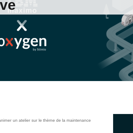
ive
animer un atelier s
ur le thème de la maintenance