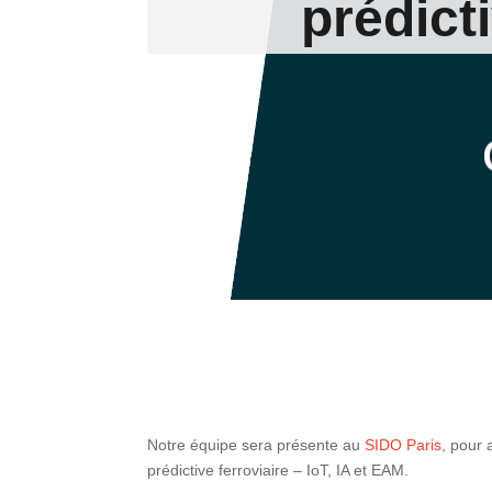
prédict
Notre équipe sera présente au
SIDO Paris
, pour 
prédictive ferroviaire – IoT, IA et EAM.