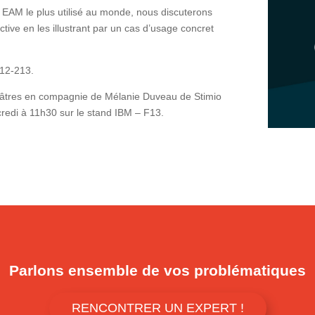
EAM le plus utilisé au monde
, nous discuterons
tive en les illustrant par un cas d’usage concret
212-213.
éâtres en compagnie de Mélanie Duveau de Stimio
redi à 11h30 sur le stand IBM – F13.
Parlons ensemble de vos problématiques
RENCONTRER UN EXPERT !