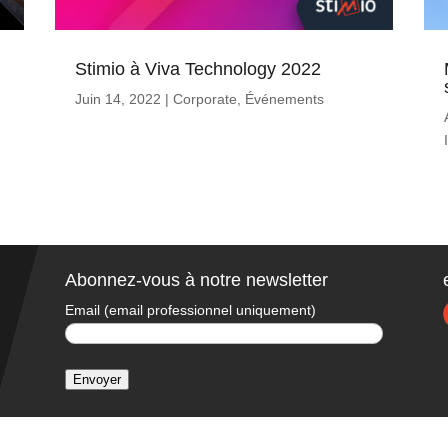
Stimio à Viva Technology 2022
Juin 14, 2022
|
Corporate
,
Événements
Abonnez-vous à notre newsletter
Email (email professionnel uniquement)
Envoyer
A
l
t