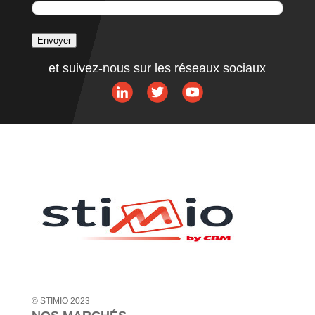
Envoyer
A
et suivez-nous sur les réseaux sociaux
l
t
e
r
n
a
t
i
v
e
:
© STIMIO 2023