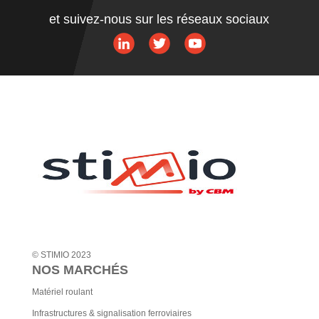
A
et suivez-nous sur les réseaux sociaux
l
t
e
r
n
a
t
i
v
e
:
© STIMIO 2023
NOS MARCHÉS
Matériel roulant
Infrastructures & signalisation ferroviaires