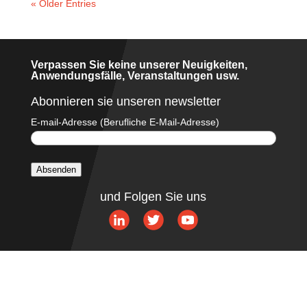
« Older Entries
Verpassen Sie keine unserer Neuigkeiten,
Anwendungsfälle, Veranstaltungen usw.
Abonnieren sie unseren newsletter
E-mail-Adresse (Berufliche E-Mail-Adresse)
Absenden
A
und Folgen Sie uns
l
t
e
r
n
a
t