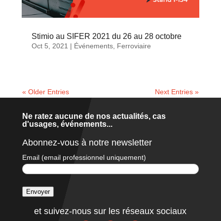
Stimio au SIFER 2021 du 26 au 28 octobre
Oct 5, 2021
|
Événements
,
Ferroviaire
« Older Entries
Next Entries »
Ne ratez aucune de nos actualités, cas
d'usages, événements...
Abonnez-vous à notre newsletter
Email (email professionnel uniquement)
Envoyer
A
et suivez-nous sur les réseaux sociaux
l