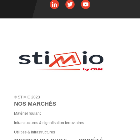
t
e
r
n
a
t
i
v
e
:
© STIMIO 2023
NOS MARCHÉS
Matériel roulant
Infrastructures & signalisation ferroviaires
Utilities & Infrastructures